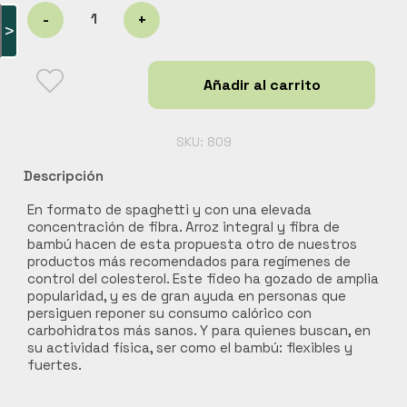
SPAGHETTI
-
+
Carnes
>
DE
ARROZ
Libros y curiosidades
INTEGRAL
Hogar Jardín y mascotas
Añadir al carrito
EL
DORADO
Cocobox
cantidad
Bebidas funcionales
SKU:
809
Descripción
En formato de spaghetti y con una elevada
concentración de fibra. Arroz integral y fibra de
bambú hacen de esta propuesta otro de nuestros
productos más recomendados para regímenes de
control del colesterol. Este fideo ha gozado de amplia
popularidad, y es de gran ayuda en personas que
persiguen reponer su consumo calórico con
carbohidratos más sanos. Y para quienes buscan, en
su actividad física, ser como el bambú: flexibles y
fuertes.