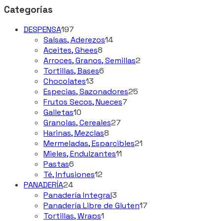
Categorías
197
DESPENSA
197
productos
14
Salsas, Aderezos
14
8
productos
Aceites, Ghees
8
productos
2
Arroces, Granos, Semillas
2
6
productos
Tortillas, Bases
6
13
productos
Chocolates
13
productos
25
Especias, Sazonadores
25
7
productos
Frutos Secos, Nueces
7
10
productos
Galletas
10
productos
27
Granolas, Cereales
27
8
productos
Harinas, Mezclas
8
productos
21
Mermeladas, Esparcibles
21
11
productos
Mieles, Endulzantes
11
6
productos
Pastas
6
productos
12
Té, Infusiones
12
24
productos
PANADERÍA
24
productos
3
Panadería Integral
3
productos
17
Panadería Libre de Gluten
17
1
productos
Tortillas, Wraps
1