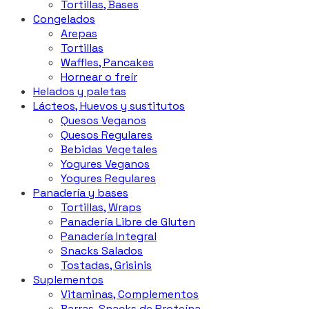
Tortillas, Bases
Congelados
Arepas
Tortillas
Waffles, Pancakes
Hornear o freír
Helados y paletas
Lácteos, Huevos y sustitutos
Quesos Veganos
Quesos Regulares
Bebidas Vegetales
Yogures Veganos
Yogures Regulares
Panadería y bases
Tortillas, Wraps
Panadería Libre de Gluten
Panadería Integral
Snacks Salados
Tostadas, Grisinis
Suplementos
Vitaminas, Complementos
Barras, Snacks de Proteína