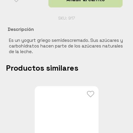
cantidad
Carnes
Libros y curiosidades
SKU:
917
Hogar Jardín y mascotas
Descripción
Cocobox
Es un yogurt griego semidescremado. Sus azúcares y
Bebidas funcionales
carbohidratos hacen parte de los azúcares naturales
de la leche.
Productos similares