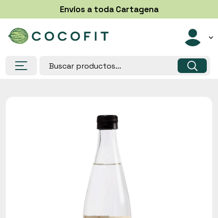
Envíos a toda Cartagena
Despensa
Congelados
Helados y paletas
Lácteos, Huevos y sustitutos
Panadería y bases
Suplementos
Salud y belleza
Super Alimentos
Frutas y verduras
Postres saludables