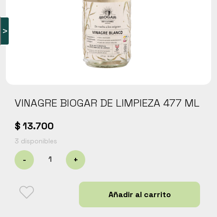
Carnes
Libros y curiosidades
>
Hogar Jardín y mascotas
Cocobox
Bebidas funcionales
VINAGRE BIOGAR DE LIMPIEZA 477 ML
$
13.700
3 disponibles
VINAGRE
-
+
BIOGAR
DE
LIMPIEZA
Añadir al carrito
477
ML
cantidad