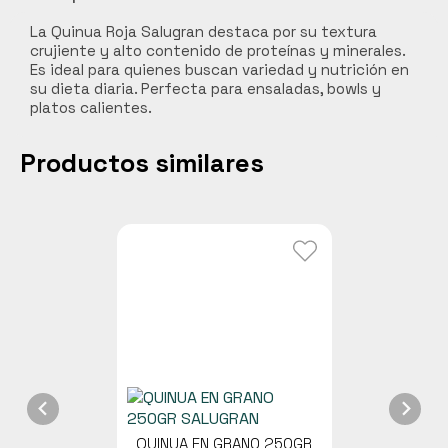
Carnes
La Quinua Roja Salugran destaca por su textura
crujiente y alto contenido de proteínas y minerales.
Libros y curiosidades
Es ideal para quienes buscan variedad y nutrición en
su dieta diaria. Perfecta para ensaladas, bowls y
Hogar Jardín y mascotas
platos calientes.
Cocobox
Bebidas funcionales
Productos similares
QUINUA EN GRANO 250GR