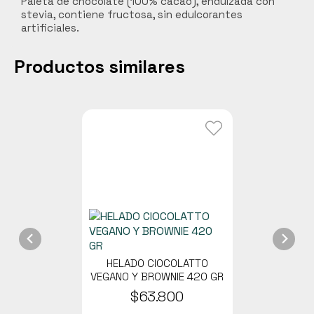
Paleta de chocolate (100% cacao), endulzada con
stevia, contiene fructosa, sin edulcorantes
Carnes
artificiales.
Libros y curiosidades
Productos similares
Hogar Jardín y mascotas
Cocobox
Bebidas funcionales
HELADO CIOCOLATTO
VEGANO Y BROWNIE 420 GR
$63.800