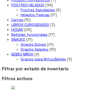
PRODUCTOS FRESCOS
7
34
productos
POSTRES HELADOS
34
productos
6
Postres Saludables
6
17
productos
Helados, Paletas
17
10
productos
Carnes
10
productos
3
LIBROS CURIOSIDADES
3
25
productos
HOGAR
25
productos
17
Bebidas funcionales
17
31
productos
SNACKS
31
productos
21
Snacks Dulces
21
productos
10
Snacks Salados
10
4
productos
BEBÉS NIÑOS
4
productos
3
Snacks para Niños/Bebés
3
productos
Filtrar por estado de inventario
Filtros activos