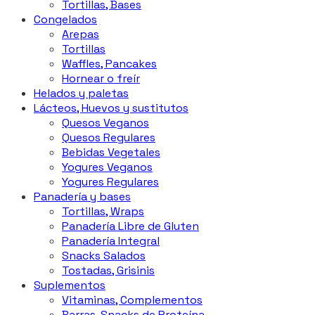
Tortillas, Bases
Congelados
Arepas
Tortillas
Waffles, Pancakes
Hornear o freír
Helados y paletas
Lácteos, Huevos y sustitutos
Quesos Veganos
Quesos Regulares
Bebidas Vegetales
Yogures Veganos
Yogures Regulares
Panadería y bases
Tortillas, Wraps
Panadería Libre de Gluten
Panadería Integral
Snacks Salados
Tostadas, Grisinis
Suplementos
Vitaminas, Complementos
Barras, Snacks de Proteína