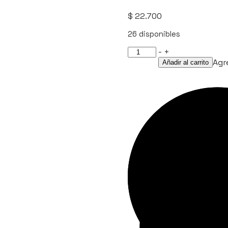
$
22.700
26 disponibles
NACHOS
-
+
CINNAMON
Agre
Añadir al carrito
PALAMANO
cantidad