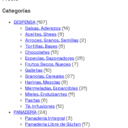
Categorías
197
DESPENSA
197
productos
14
Salsas, Aderezos
14
8
productos
Aceites, Ghees
8
productos
2
Arroces, Granos, Semillas
2
6
productos
Tortillas, Bases
6
13
productos
Chocolates
13
productos
25
Especias, Sazonadores
25
7
productos
Frutos Secos, Nueces
7
10
productos
Galletas
10
productos
27
Granolas, Cereales
27
8
productos
Harinas, Mezclas
8
productos
21
Mermeladas, Esparcibles
21
11
productos
Mieles, Endulzantes
11
6
productos
Pastas
6
productos
12
Té, Infusiones
12
24
productos
PANADERÍA
24
productos
3
Panadería Integral
3
productos
17
Panadería Libre de Gluten
17