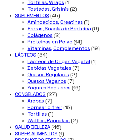
1
productos
Tortillas, Wraps
1
producto
2
Tostadas, Grisinis
2
45
productos
SUPLEMENTOS
45
productos
1
Aminoacidos, Creatinas
1
producto
9
Barras, Snacks de Proteína
9
2
productos
Colágenos
2
productos
14
Proteínas en Polvo
14
productos
19
Vitaminas, Complementos
19
34
productos
LÁCTEOS
34
productos
1
Lácteos de Origen Vegetal
1
7
producto
Bebidas Vegetales
7
2
productos
Quesos Regulares
2
7
productos
Quesos Veganos
7
productos
16
Yogures Regulares
16
27
productos
CONGELADOS
27
7
productos
Arepas
7
productos
15
Hornear o freír
15
1
productos
Tortillas
1
producto
2
Waffles, Pancakes
2
46
productos
SALUD BELLEZA
46
productos
1
SUPER ALIMENTOS
1
producto
7