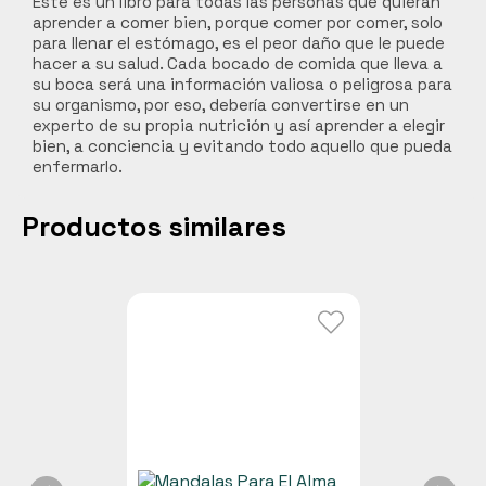
Este es un libro para todas las personas que quieran
aprender a comer bien, porque comer por comer, solo
Carnes
para llenar el estómago, es el peor daño que le puede
hacer a su salud. Cada bocado de comida que lleva a
Libros y curiosidades
su boca será una información valiosa o peligrosa para
Hogar Jardín y mascotas
su organismo, por eso, debería convertirse en un
experto de su propia nutrición y así aprender a elegir
Cocobox
bien, a conciencia y evitando todo aquello que pueda
Bebidas funcionales
enfermarlo.
Productos similares