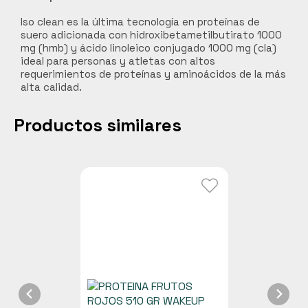
Carnes
Iso clean es la última tecnología en proteínas de
suero adicionada con hidroxibetametilbutirato 1000
Libros y curiosidades
mg (hmb) y ácido linoleico conjugado 1000 mg (cla)
ideal para personas y atletas con altos
Hogar Jardín y mascotas
requerimientos de proteínas y aminoácidos de la más
Cocobox
alta calidad.
Bebidas funcionales
Productos similares