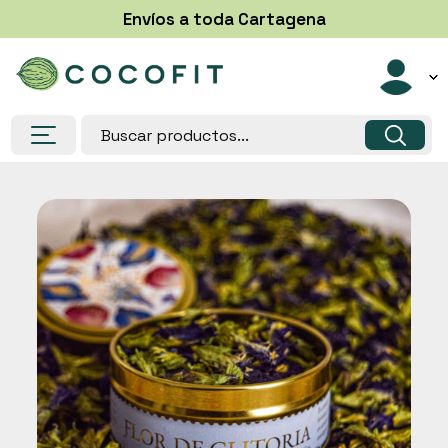
Envíos a toda Cartagena
Despensa
Congelados
Helados y paletas
Lácteos, Huevos y sustitutos
Panadería y bases
Suplementos
Salud y belleza
Super Alimentos
Frutas y verduras
Postres saludables