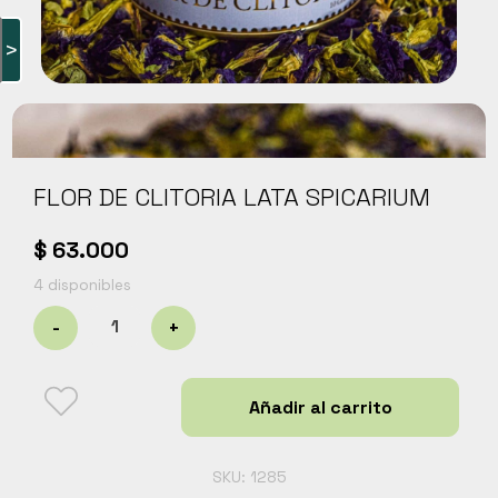
Carnes
>
Libros y curiosidades
Hogar Jardín y mascotas
Cocobox
Bebidas funcionales
FLOR DE CLITORIA LATA SPICARIUM
$
63.000
4 disponibles
FLOR
-
+
DE
CLITORIA
LATA
Añadir al carrito
SPICARIUM
cantidad
SKU:
1285