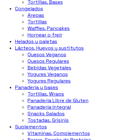
Tortillas, Bases
Congelados
Arepas
Tortillas
Waffles, Pancakes
Hornear o freír
Helados y paletas
Lácteos, Huevos y sustitutos
Quesos Veganos
Quesos Regulares
Bebidas Vegetales
Yogures Veganos
Yogures Regulares
Panadería y bases
Tortillas, Wraps
Panadería Libre de Gluten
Panadería Integral
Snacks Salados
Tostadas, Grisinis
Suplementos
Vitaminas, Complementos
Barras, Snacks de Proteína