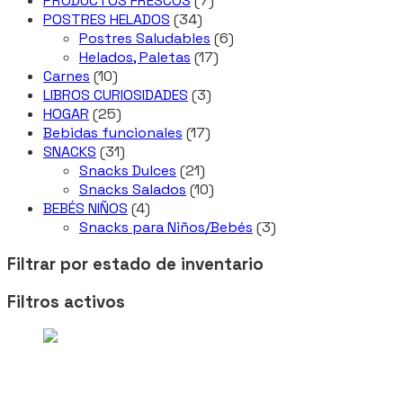
PRODUCTOS FRESCOS
7
34
productos
POSTRES HELADOS
34
productos
6
Postres Saludables
6
17
productos
Helados, Paletas
17
10
productos
Carnes
10
productos
3
LIBROS CURIOSIDADES
3
25
productos
HOGAR
25
productos
17
Bebidas funcionales
17
31
productos
SNACKS
31
productos
21
Snacks Dulces
21
productos
10
Snacks Salados
10
4
productos
BEBÉS NIÑOS
4
productos
3
Snacks para Niños/Bebés
3
productos
Filtrar por estado de inventario
Filtros activos