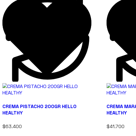
CREMA PISTACHO 200GR HELLO
CREMA MAR
HEALTHY
HEALTHY
$63.400
$41.700