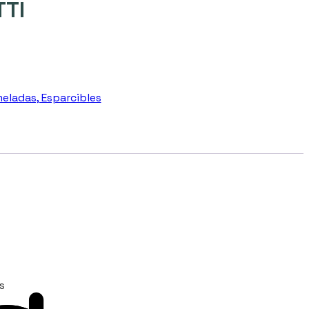
TTI
eladas, Esparcibles
s