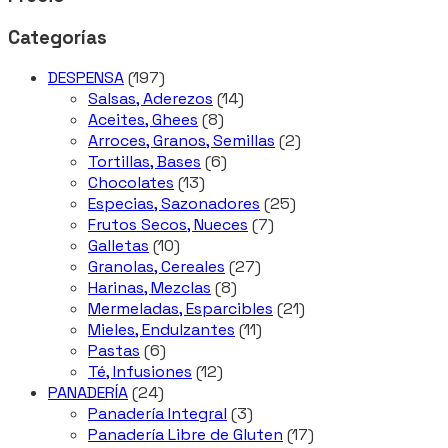
Categorías
197
DESPENSA
197
productos
14
Salsas, Aderezos
14
8
productos
Aceites, Ghees
8
productos
2
Arroces, Granos, Semillas
2
6
productos
Tortillas, Bases
6
13
productos
Chocolates
13
productos
25
Especias, Sazonadores
25
7
productos
Frutos Secos, Nueces
7
10
productos
Galletas
10
productos
27
Granolas, Cereales
27
8
productos
Harinas, Mezclas
8
productos
21
Mermeladas, Esparcibles
21
11
productos
Mieles, Endulzantes
11
6
productos
Pastas
6
productos
12
Té, Infusiones
12
24
productos
PANADERÍA
24
productos
3
Panadería Integral
3
productos
17
Panadería Libre de Gluten
17