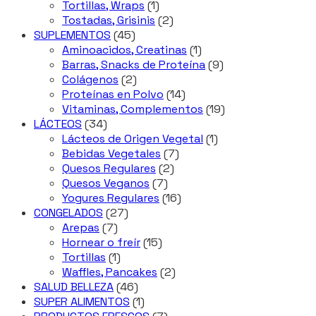
1
productos
Tortillas, Wraps
1
producto
2
Tostadas, Grisinis
2
45
productos
SUPLEMENTOS
45
productos
1
Aminoacidos, Creatinas
1
producto
9
Barras, Snacks de Proteína
9
2
productos
Colágenos
2
productos
14
Proteínas en Polvo
14
productos
19
Vitaminas, Complementos
19
34
productos
LÁCTEOS
34
productos
1
Lácteos de Origen Vegetal
1
7
producto
Bebidas Vegetales
7
2
productos
Quesos Regulares
2
7
productos
Quesos Veganos
7
productos
16
Yogures Regulares
16
27
productos
CONGELADOS
27
7
productos
Arepas
7
productos
15
Hornear o freír
15
1
productos
Tortillas
1
producto
2
Waffles, Pancakes
2
46
productos
SALUD BELLEZA
46
productos
1
SUPER ALIMENTOS
1
producto
7