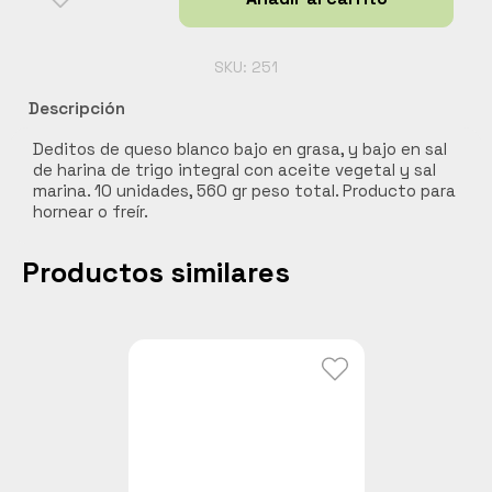
ORIGEN
cantidad
Carnes
Libros y curiosidades
SKU:
251
Hogar Jardín y mascotas
Descripción
Cocobox
Deditos de queso blanco bajo en grasa, y bajo en sal
Bebidas funcionales
de harina de trigo integral con aceite vegetal y sal
marina. 10 unidades, 560 gr peso total. Producto para
hornear o freír.
Productos similares