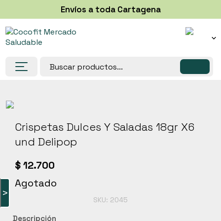
Envíos a toda Cartagena
Despensa
Congelados
Helados y paletas
Crispetas Dulces Y Saladas 18gr X6
Lácteos, Huevos y sustitutos
und Delipop
Panadería y bases
Suplementos
$
12.700
Salud y belleza
Agotado
Super Alimentos
>
SKU:
2045
Frutas y verduras
Descripción
Postres saludables